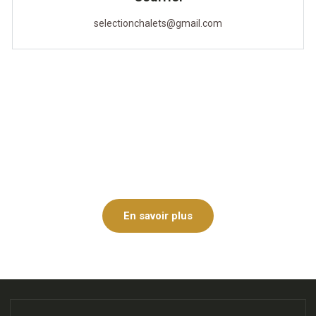
selectionchalets@gmail.com
Service de gestion locative
Contactez-nous dès maintenant afin de connaître nos
avantages et notre service clé en main pour la gestion de votre
chalet.
En savoir plus